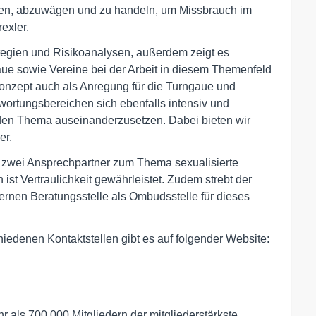
uen, abzuwägen und zu handeln, um Missbrauch im
exler.
ategien und Risikoanalysen, außerdem zeigt es
ue sowie Vereine bei der Arbeit in diesem Themenfeld
onzept auch als Anregung für die Turngaue und
wortungsbereichen sich ebenfalls intensiv und
en Thema auseinanderzusetzen. Dabei bieten wir
er.
 zwei Ansprechpartner zum Thema sexualisierte
st Vertraulichkeit gewährleistet. Zudem strebt der
ternen Beratungsstelle als Ombudsstelle für dieses
iedenen Kontaktstellen gibt es auf folgender Website:
als 700 000 Mitgliedern der mitgliederstärkste 