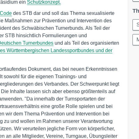
räsidium ein
Schutzkonzept.
Th
-Code
des STB dar und soll das Thema sexualisierte
 die Maßnahmen zur Prävention und Intervention des
S
sident des Schwäbischen Turnerbunds. Als Teil der
er STB hinsichtlich Formulierungen und
M
Deutschen Turnerbundes
und als Teil des organisierten
es Württembergischen Landessportbundes und der
fortlaufendes Dokument, das bei neuen Erkenntnissen
ilt sowohl für die eigenen Trainings- und
ntergliederungen des Verbandes. Der Schwerpunkt liegt
Die Inhalte lassen sich aber ebenso größtenteils auf
nwenden. "Da innerhalb der Turnsportarten der
rtrauensverhältnis eine große Rolle spielen und bei
en wir dem Thema Prävention und Intervention bei
ung zu und wollen im Rahmen unserer Verantwortung
zen. Wir verurteilen jegliche Form von körperlicher,
en an alle Mitglieder, Vereine, Turngaue, Übungsleiter