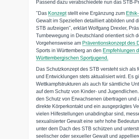
Passend dazu verabschiedete nun das STB-P
"Das
Konzept
stellt eine Ergänzung zum
Ethik
Gewalt im Speziellen detailliert abbilden und
STB aufzeigen", erklärt Wolfgang Drexler, Prä
Turnbewegung in Deutschland orientiert sich d
Vorgehensweise am
Präventionskonzept des 
Sports in Württemberg an den
Empfehlungen d
Württembergischen Sportjugend.
Das Schutzkonzept des STB versteht sich als 
und Entwicklungen stets aktualisiert wird. Es g
Wettkampfstrukturen als auch für sämtliche U
auf dem Schutz von Kinder- und Jugendlichen. 
den Schutz von Erwachsenen übertragen und a
direkte Körperkontakt und ein ausgeprägtes Ve
vielen Hilfestellungen unabdingbar sind, mess
sexualisierter Gewalt eine sehr hohe Bedeut
unter dem Dach des STB schützen und unterstüt
seelischer oder sexueller Gewalt und appellier