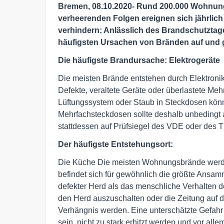
Bremen, 08.10.2020- Rund 200.000 Wohnung
verheerenden Folgen ereignen sich jährlich 
verhindern: Anlässlich des Brandschutztage
häufigsten Ursachen von Bränden auf und g
Die häufigste Brandursache: Elektrogeräte
Die meisten Brände entstehen durch Elektronik:
Defekte, veraltete Geräte oder überlastete Meh
Lüftungssystem oder Staub in Steckdosen könn
Mehrfachsteckdosen sollte deshalb unbedingt a
stattdessen auf Prüfsiegel des VDE oder des 
Der häufigste Entstehungsort:
Die Küche Die meisten Wohnungsbrände werden
befindet sich für gewöhnlich die größte Ansamml
defekter Herd als das menschliche Verhalten d
den Herd auszuschalten oder die Zeitung auf d
Verhängnis werden. Eine unterschätzte Gefahr st
sein, nicht zu stark erhitzt werden und vor al