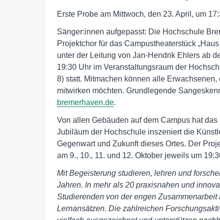
Erste Probe am Mittwoch, den 23. April, um 17
Sänger:innen aufgepasst: Die Hochschule Brem
Projektchor für das Campustheaterstück „Haus 
unter der Leitung von Jan-Hendrik Ehlers ab 
19:30 Uhr im Veranstaltungsraum der Hochsch
8) statt. Mitmachen können alle Erwachsenen,
mitwirken möchten. Grundlegende Sangeskenntn
bremerhaven.de
.
Von allen Gebäuden auf dem Campus hat das m
Jubiläum der Hochschule inszeniert die Künstl
Gegenwart und Zukunft dieses Ortes. Der Projek
am 9., 10., 11. und 12. Oktober jeweils um 19:3
Mit Begeisterung studieren, lehren und forsch
Jahren. In mehr als 20 praxisnahen und innova
Studierenden von der engen Zusammenarbeit m
Lernansätzen. Die zahlreichen Forschungsakti