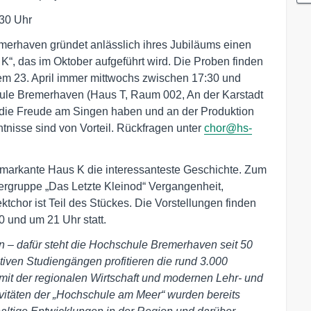
:30 Uhr
erhaven gründet anlässlich ihres Jubiläums einen
K“, das im Oktober aufgeführt wird. Die Proben finden
dem 23. April immer mittwochs zwischen 17:30 und
ule Bremerhaven (Haus T, Raum 002, An der Karstadt
 die Freude am Singen haben und an der Produktion
isse sind von Vorteil. Rückfragen unter
chor@hs-
arkante Haus K die interessanteste Geschichte. Zum
ergruppe „Das Letzte Kleinod“ Vergangenheit,
tchor ist Teil des Stückes. Die Vorstellungen finden
0 und um 21 Uhr statt.
en – dafür steht die Hochschule Bremerhaven seit 50
tiven Studiengängen profitieren die rund 3.000
it der regionalen Wirtschaft und modernen Lehr- und
vitäten der „Hochschule am Meer“ wurden bereits