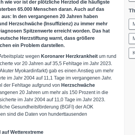
wie vor ist der plötzliche Herztod die häufigste
sterben 65.000 Menschen daran. Auch auf das
Th
n aus: In den vergangenen 20 Jahren haben
 und Herzschwäche (Insuffizienz) zu immer mehr
M
i Diagnosen Spitzenwerte erreicht worden. Das hat
eutsche Herzstiftung warnt, dass größere
chen ein Problem darstellen.
K
 Arbeitsplatz wegen
Koronarer Herzkrankheit
um rund
cherte vor 20 Jahren auf 35,5 Fehltage im Jahr 2023.
Akuter Myokardinfarkt) gab es einen Anstieg um mehr
erte im Jahr 2004 auf 11,1 Tage im vergangenen Jahr.
l der Fehltage aufgrund von
Herzschwäche
ergangenen 20 Jahren um mehr als 150 Prozent in die
sicherte im Jahr 2004 auf 11,0 Tage im Jahr 2023.
ebliche Gesundheitsförderung (BGFI) der AOK
n sind die Daten von hunderttausenden
l auf Wetterextreme