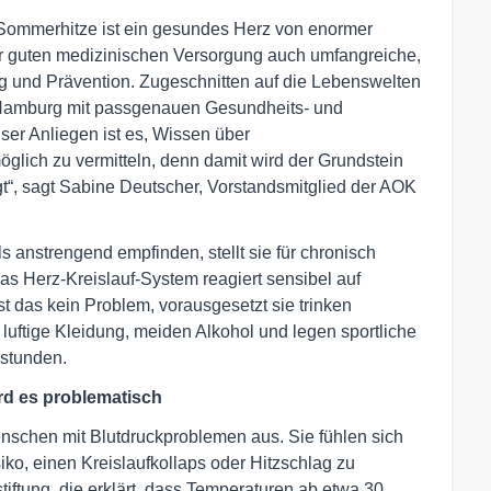
Sommerhitze ist ein gesundes Herz von enormer
r guten medizinischen Versorgung auch umfangreiche,
ng und Prävention. Zugeschnitten auf die Lebenswelten
/Hamburg mit passgenauen Gesundheits- und
er Anliegen ist es, Wissen über
glich zu vermitteln, denn damit wird der Grundstein
t“, sagt Sabine Deutscher, Vorstandsmitglied der AOK
 anstrengend empfinden, stellt sie für chronisch
as Herz-Kreislauf-System reagiert sensibel auf
t das kein Problem, vorausgesetzt sie trinken
luftige Kleidung, meiden Alkohol und legen sportliche
dstunden.
rd es problematisch
nschen mit Blutdruckproblemen aus. Sie fühlen sich
siko, einen Kreislaufkollaps oder Hitzschlag zu
iftung, die erklärt, dass Temperaturen ab etwa 30