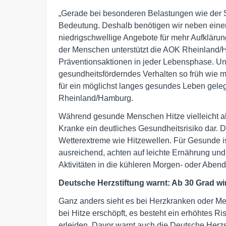
„Gerade bei besonderen Belastungen wie der 
Bedeutung. Deshalb benötigen wir neben eine
niedrigschwellige Angebote für mehr Aufkläru
der Menschen unterstützt die AOK Rheinland
Präventionsaktionen in jeder Lebensphase. Uns
gesundheitsförderndes Verhalten so früh wie mö
für ein möglichst langes gesundes Leben geleg
Rheinland/Hamburg.
Während gesunde Menschen Hitze vielleicht als
Kranke ein deutliches Gesundheitsrisiko dar. D
Wetterextreme wie Hitzewellen. Für Gesunde is
ausreichend, achten auf leichte Ernährung und 
Aktivitäten in die kühleren Morgen- oder Aben
Deutsche Herzstiftung warnt: Ab 30 Grad wi
Ganz anders sieht es bei Herzkranken oder Me
bei Hitze erschöpft, es besteht ein erhöhtes Ri
erleiden. Davor warnt auch die Deutsche Herzst