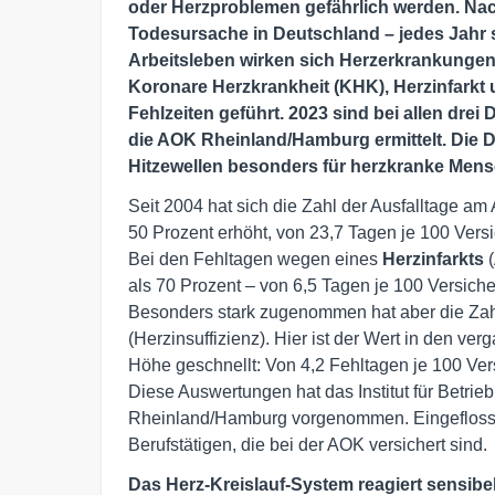
oder Herzproblemen gefährlich werden. Nach 
Todesursache in Deutschland – jedes Jahr 
Arbeitsleben wirken sich Herzerkrankunge
Koronare Herzkrankheit (KHK), Herzinfarkt
Fehlzeiten geführt. 2023 sind bei allen dre
die AOK Rheinland/Hamburg ermittelt. Die D
Hitzewellen besonders für herzkranke Mens
Seit 2004 hat sich die Zahl der Ausfalltage am
50 Prozent erhöht, von 23,7 Tagen je 100 Versi
Bei den Fehltagen wegen eines
Herzinfarkts
(
als 70 Prozent – von 6,5 Tagen je 100 Versich
Besonders stark zugenommen hat aber die Zah
(Herzinsuffizienz). Hier ist der Wert in den v
Höhe geschnellt: Von 4,2 Fehltagen je 100 Ver
Diese Auswertungen hat das Institut für Betri
Rheinland/Hamburg vorgenommen. Eingeflosse
Berufstätigen, die bei der AOK versichert sind.
Das Herz-Kreislauf-System reagiert sensibe