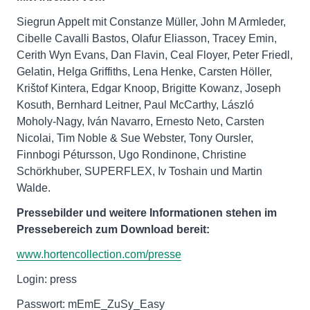
Siegrun Appelt mit Constanze Müller, John M Armleder,
Cibelle Cavalli Bastos, Olafur Eliasson, Tracey Emin,
Cerith Wyn Evans, Dan Flavin, Ceal Floyer, Peter Friedl,
Gelatin, Helga Griffiths, Lena Henke, Carsten Höller,
Krištof Kintera, Edgar Knoop, Brigitte Kowanz, Joseph
Kosuth, Bernhard Leitner, Paul McCarthy, László
Moholy-Nagy, Iván Navarro, Ernesto Neto, Carsten
Nicolai, Tim Noble & Sue Webster, Tony Oursler,
Finnbogi Pétursson, Ugo Rondinone, Christine
Schörkhuber, SUPERFLEX, Iv Toshain und Martin
Walde.
Pressebilder und weitere Informationen stehen im
Pressebereich zum Download bereit:
www.hortencollection.com/presse
Login: press
Passwort: mEmE_ZuSy_Easy