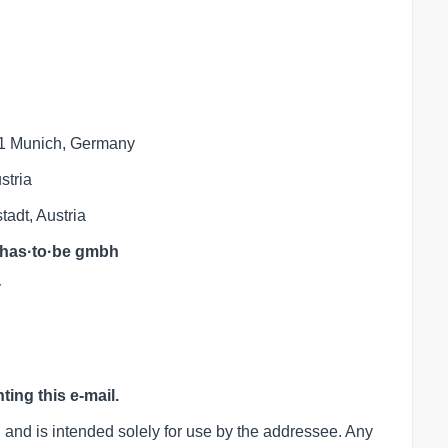
71 Munich, Germany
stria
adt, Austria
has·to·be gmbh
v
ing this e-mail.
 and is intended solely for use by the addressee. Any