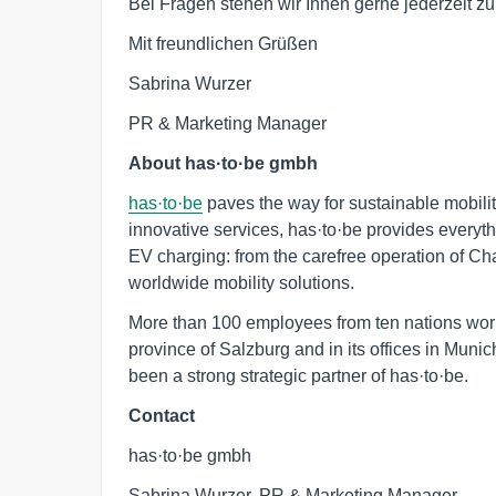
Bei Fragen stehen wir Ihnen gerne jederzeit zu
Mit freundlichen Grüßen
Sabrina Wurzer
PR & Marketing Manager
About has·to·be gmbh
has·to·be
paves the way for sustainable mobili
innovative services, has·to·be provides everyth
EV charging: from the carefree operation of Ch
worldwide mobility solutions.
More than 100 employees from ten nations work
province of Salzburg and in its offices in Mu
been a strong strategic partner of has·to·be.
Contact
has·to·be gmbh
Sabrina Wurzer, PR & Marketing Manager