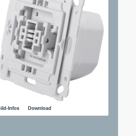
ild-Infos
Download