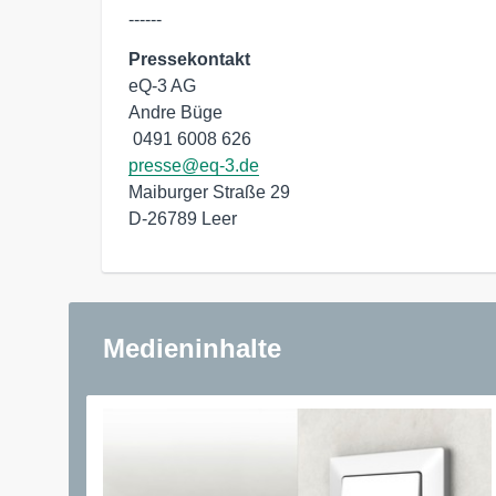
------
Pressekontakt
eQ-3 AG

Andre Büge

presse@eq-3.de
Maiburger Straße 29

D-26789 Leer
Medieninhalte