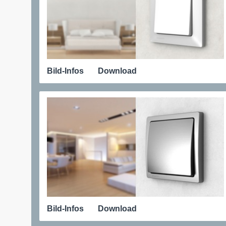
Bild-Infos
Download
Bild-Infos
Download