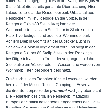
halten kann. Dagegen gibt es in der Kategorie B (bis 50
Stellplätze) die bereits genannte Überraschung: Hier
katapultierte sich der Reisemobilpark Urbachtal aus
Neukirchen im Knüllgebirge an die Spitze. In der
Kategorie C (bis 80 Stellplätze) kann der
Wohnmobilstellplatz am Schiffertor in Stade seinen
Platz 1 verteidigen, und auch der Wohnmobilpark
Achtern Diek in Grömitz an der Lübecker Bucht in
Schleswig-Holstein liegt erneut vorn und siegt in der
Kategorie D (über 80 Stellplätze). In den Rankings
bestätigt sich auch ein Trend der vergangenen Jahre.
Stellplätze am Wasser oder in Wassernähe werden von
Wohnmobilisten besonders geschätzt.
Zusätzlich zu den Trophäen für die Leserwahl wurden
heute auf der Messe Reise + Camping in Essen auch
die drei Sonderpreise der
promobil
-Fachjury überreicht.
Die Redaktion des größten Reisemobilmagazins
Europas ehrt damit besonderes Engagement der Platz-
Betreiber. So wurde der Stellplatz an den Mainwiesen