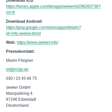
Download iOS:
https://itunes.apple.com/de/app/seeker/id298260736?
mt=8
Download Android:
https://play.google.com/store/apps/details?
id=info.seeker.droid
Web:
https://www.seeker.info/
Pressekontakt:
Maren Fliegner
mf@m3pr.de
030 / 23 45 66 75
seeker GmbH
Mainparkring 4
97246 Eibelstadt
Deutschland