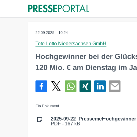
22.09.2025 – 10:24
Toto-Lotto Niedersachsen GmbH
Hochgewinner bei der Glücks
120 Mio. € am Dienstag im J
Ein Dokument
2025-09-22_Pressemel~ochgewinner
PDF - 167 kB