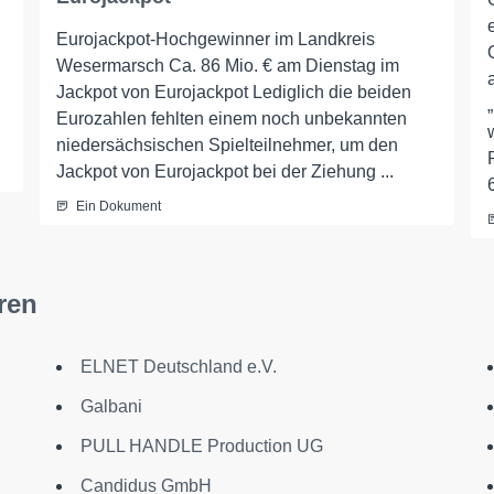
Eurojackpot-Hochgewinner im Landkreis
Wesermarsch Ca. 86 Mio. € am Dienstag im
Jackpot von Eurojackpot Lediglich die beiden
Eurozahlen fehlten einem noch unbekannten
niedersächsischen Spielteilnehmer, um den
Jackpot von Eurojackpot bei der Ziehung ...
Ein Dokument
ren
ELNET Deutschland e.V.
Galbani
PULL HANDLE Production UG
Candidus GmbH