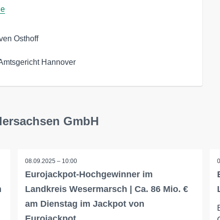
de
en Osthoff

 Amtsgericht Hannover
iedersachsen GmbH
08.09.2025 – 10:00
Eurojackpot-Hochgewinner im
m
Landkreis Wesermarsch | Ca. 86 Mio. €
am Dienstag im Jackpot von
Eurojackpot