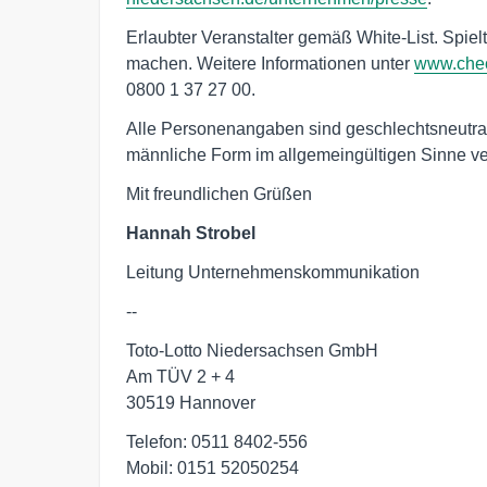
Erlaubter Veranstalter gemäß White-List. Spie
machen. Weitere Informationen unter
www.chec
0800 1 37 27 00.
Alle Personenangaben sind geschlechtsneutral
männliche Form im allgemeingültigen Sinne v
Mit freundlichen Grüßen
Hannah Strobel
Leitung Unternehmenskommunikation
--
Toto-Lotto Niedersachsen GmbH

Am TÜV 2 + 4

30519 Hannover
Telefon: 0511 8402-556

Mobil: 0151 52050254