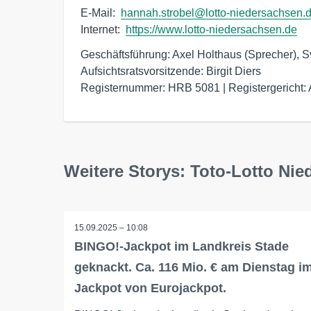
E-Mail:  
hannah.strobel@lotto-niedersachsen.
Internet:  
https://www.lotto-niedersachsen.de
Geschäftsführung: Axel Holthaus (Sprecher), Sv
Aufsichtsratsvorsitzende: Birgit Diers

Registernummer: HRB 5081 | Registergericht:
Weitere Storys: Toto-Lotto N
15.09.2025 – 10:08
BINGO!-Jackpot im Landkreis Stade
geknackt. Ca. 116 Mio. € am Dienstag i
Jackpot von Eurojackpot.