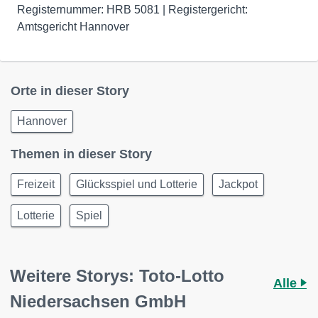
Registernummer: HRB 5081 | Registergericht:
Amtsgericht Hannover
Orte in dieser Story
Hannover
Themen in dieser Story
Freizeit
Glücksspiel und Lotterie
Jackpot
Lotterie
Spiel
Weitere Storys: Toto-Lotto
Alle
Niedersachsen GmbH