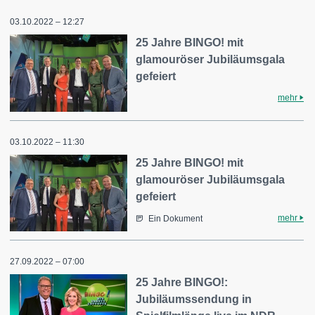
03.10.2022 – 12:27
25 Jahre BINGO! mit
glamouröser Jubiläumsgala
gefeiert
mehr
03.10.2022 – 11:30
25 Jahre BINGO! mit
glamouröser Jubiläumsgala
gefeiert
mehr
Ein Dokument
27.09.2022 – 07:00
25 Jahre BINGO!:
Jubiläumssendung in