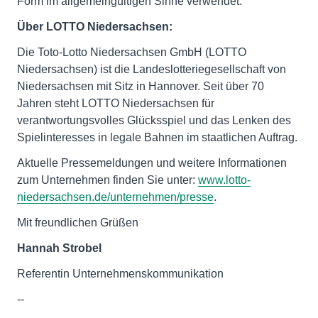
Form im allgemeingültigen Sinne verwendet.
Über LOTTO Niedersachsen:
Die Toto-Lotto Niedersachsen GmbH (LOTTO
Niedersachsen) ist die Landeslotteriegesellschaft von
Niedersachsen mit Sitz in Hannover. Seit über 70
Jahren steht LOTTO Niedersachsen für
verantwortungsvolles Glücksspiel und das Lenken des
Spielinteresses in legale Bahnen im staatlichen Auftrag.
Aktuelle Pressemeldungen und weitere Informationen
zum Unternehmen finden Sie unter:
www.lotto-
niedersachsen.de/unternehmen/presse
.
Mit freundlichen Grüßen
Hannah Strobel
Referentin Unternehmenskommunikation
--