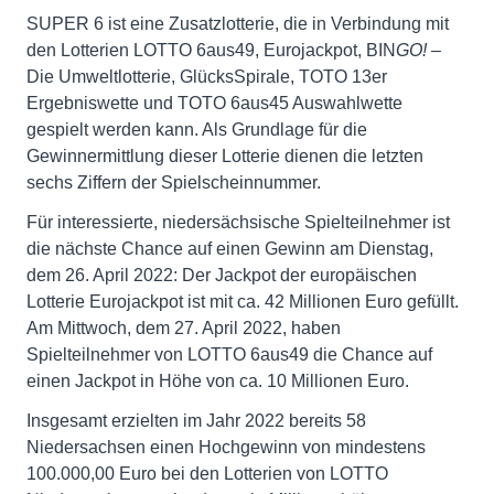
SUPER 6 ist eine Zusatzlotterie, die in Verbindung mit
den Lotterien LOTTO 6aus49, Eurojackpot, BIN
GO!
–
Die Umweltlotterie, GlücksSpirale, TOTO 13er
Ergebniswette und TOTO 6aus45 Auswahlwette
gespielt werden kann. Als Grundlage für die
Gewinnermittlung dieser Lotterie dienen die letzten
sechs Ziffern der Spielscheinnummer.
Für interessierte, niedersächsische Spielteilnehmer ist
die nächste Chance auf einen Gewinn am Dienstag,
dem 26. April 2022: Der Jackpot der europäischen
Lotterie Eurojackpot ist mit ca. 42 Millionen Euro gefüllt.
Am Mittwoch, dem 27. April 2022, haben
Spielteilnehmer von LOTTO 6aus49 die Chance auf
einen Jackpot in Höhe von ca. 10 Millionen Euro.
Insgesamt erzielten im Jahr 2022 bereits 58
Niedersachsen einen Hochgewinn von mindestens
100.000,00 Euro bei den Lotterien von LOTTO