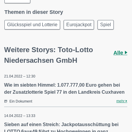
Themen in dieser Story
Glücksspiel und Lotterie
Eurojackpot
Spiel
Weitere Storys: Toto-Lotto
Alle
Niedersachsen GmbH
21.04.2022 – 12:30
Wie im siebten Himmel: 1.077.777,00 Euro gehen bei
der Zusatzlotterie Spiel 77 in den Landkreis Cuxhaven
mehr
Ein Dokument
14.04.2022 – 13:33
Sieben auf einen Streich: Jackpotausschüttung bei
LOTTO 6aus49 führt zu Hochgewinnen in ganz