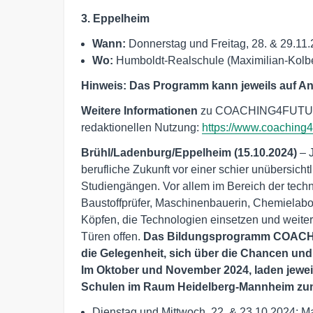
3. Eppelheim
Wann:
Donnerstag und Freitag, 28. & 29.11
Wo:
Humboldt-Realschule (Maximilian-Kolb
Hinweis:
Das Programm kann jeweils auf Anf
Weitere Informationen
zu COACHING4FUTU
redaktionellen Nutzung:
https://www.coaching4
Brühl/Ladenburg/Eppelheim (15.10.2024)
– J
berufliche Zukunft vor einer schier unübersic
Studiengängen. Vor allem im Bereich der techni
Baustoffprüfer, Maschinenbauerin, Chemielabor
Köpfen, die Technologien einsetzen und weite
Türen offen.
Das Bildungsprogramm COACHI
die Gelegenheit, sich über die Chancen und 
Im Oktober und November 2024, laden jewe
Schulen im Raum Heidelberg-Mannheim zum
Dienstag und Mittwoch, 22. & 23.10.2024: M