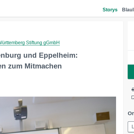
Storys
Blaul
ttemberg Stiftung gGmbH
enburg und Eppelheim:
len zum Mitmachen
Or