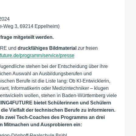
.2024
e-Weg 3, 69214 Eppelheim)
rage mitgeteilt werden.
RE und
druckfähiges Bildmaterial
zur freien
future.de/programm/service/presse
ugendliche stehen bei der Entscheidung über ihre
htlichen Auswahl an Ausbildungsberufen und
schen Berufe ist die Liste lang: Ob KI-Entwicklerin,
ant, Informatikerin oder Medizintechniker – klugen
rentwickeln wollen, stehen in Baden-Württemberg viele
NG4FUTURE bietet Schülerinnen und Schülern
die Vielfalt der technischen Berufe zu informieren.
ils zwei Tech-Coaches des Programms an drei
 Mitmachen und Ausprobieren ein:
arion-Dönhoff-Realschule Brühl