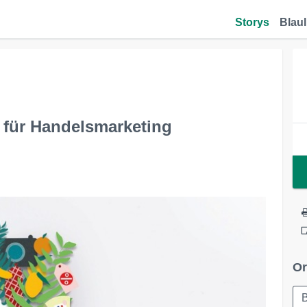
Storys
Blaul
ür Handelsmarketing
Or
B