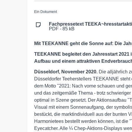
Ein Dokument
Fachpressetext TEEKA~hresstartakti
PDF - 85 kB
Mit TEEKANNE geht die Sonne auf: Die Jah
TEEKANNE begleitet den Jahresstart 2021 
Aufbau und einem attraktiven Endverbrauc
Düsseldorf, November 2020.
Die alljährlich
Düsseldorfer Teeherstellers TEEKANNE steht 
dem Motto "2021: Nach vorne schauen und g
und das zeitgemäße Thema - trotz schwieriger 
optimal in Szene gesetzt. Der Aktionsaufba
Visual mit einem Sonnenaufgang, der symbolis
bestückt, die marktindividuell aus der bunten V
Harmonietees bestellt werden können, ist d
Eyecatcher. Alle ¼ Chep-Aktions-Displays werd