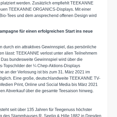
 platziert werden. Zusätzlich empfiehlt TEEKANNE
s neuen TEEKANNE ORGANICS-Displays. Mit einer
Bio-Tees und dem ansprechend offenen Design wird
mpagne für einen erfolgreichen Start ins neue
 durch ein attraktives Gewinnspiel, das persönliche
n lässt: TEEKANNE verlost unter allen Teilnehmern
. Das bundesweite Gewinnspiel wird über die
Topschilder der ¼ Chep-Aktions-Displays
me an der Verlosung ist bis zum 31. März 2021 im
glich. Eine große, deutschlandweite TEEKANNE TV-
edien Print, Online und Social Media bis März 2021
 den Abverkauf über die gesamte Teesaison hinweg.
ht seit über 135 Jahren für Teegenuss höchster
ung des Stammhauses R. Seelig & Hille 1882 in Dresden