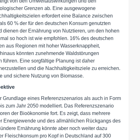
hängt von den Umweltauswirkungen und den
 ökologischer Grenzen ab. Eine ausgewogene
haltigkeitszielen erfordert eine Balance zwischen
als 60 % der für den deutschen Konsum genutzten
nd dienen der Ernährung von Nutztieren, um den hohen
imal so hoch ist wie empfohlen. 16% des deutschen
en aus Regionen mit hoher Wasserknappheit,
r hinaus könnten zunehmende Waldstörungen
en führen. Eine sorgfältige Planung ist daher
herzustellen und die Nachhaltigkeitsziele zu erreichen.
chte und sichere Nutzung von Biomasse.
ektive
 Grundlage eines Referenzszenarios als auch in Form
is zum Jahr 2050 modelliert. Das Referenzszenario
toren der Bioökonomie fort. Es zeigt, dass mehrere
er Energiewende und des allmählichen Rückgangs des
sündere Ernährung könnte aber noch weiter dazu
der Fleischkonsum pro Kopf in Deutschland auf 300