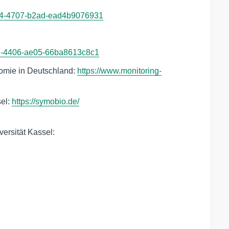
7554-4707-b2ad-ead4b9076931
8bd-4406-ae05-66ba8613c8c1
nomie in Deutschland:
https://www.monitoring-
sel:
https://symobio.de/
versität Kassel: