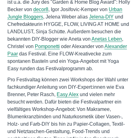
ist u.a. die Jury des "Garden & Home Blog Award": Holly
Becker von
decor8
, Igor Josifovic-Kemper von
Urban
Jungle Bloggers
, Jelena Weber alias
Jelena-DIY
und
Chefredakteurin HYGGE, FLOW, LIVING AT HOME und
LANDLUST, Sinja Schütte. Außerdem besuchen die
bekannten DIY-Blogger wie Aneta von
Anetas Leben
,
Christel von
Pomponetti
oder Alexander von
Alexander
Paar
das Festival. Eine FLOW-Kreativecke zum
spontanen Basteln und ein Yoga-Angebot mit Yoga
Easy runden das Festivalprogramm ab.
Pro Festivaltag können zwei Workshops der Wahl unter
fachkundiger Anleitung von DIY-Expert:innen wie Eva
Brenner, Peter Rasch,
Easy Alex
und vielen mehr
besucht werden. Dafür bieten die Festivalpartner ein
vielfältiges Workshop-Angebot: Von Makramee,
Blumenkranzbinden und Naturkosmetik über Vasen-,
Holz- und Farb-DIY bis hin zu Papier-Collagen, Textil-
und Netztaschen-Gestaltung, Food-Trends und