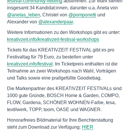
festival-community-liebling
abstimmen. Zur Wahl stehen
insgesamt 34 Kandidat:innen, darunter u.a. Aneta von
@anetas_leben
, Christel von
@pomponetti
und
Alexander von
@alexanderpaar
.
Weitere Informationen zu den Workshops gibt es unter:
kreativzeit.info/kreativzeit-festival-workshops
Tickets für das KREATIVZEIT FESTIVAL gibt es pro
Festivaltag für 79 Euro, zu bestellen unter
kreativzeit.info/festival
. Im Ticketpreis enthalten ist die
Teilnahme an zwei Workshops nach Wahl, Vorträgen
und Talks sowie eine prallgefüllte Goodiebag.
Die Markenpartner des KREATIVZEIT FESTIVALs sind
1000 gute Gründe, BOSCH Home & Garden, COMPO,
FLOW, Gardena, SCHÖNER WOHNEN-Farbe, tesa,
textilwerk, TOPP, toom, OASE und WAGNER.
Honorarfreies Bildmaterial für Ihre Berichterstattung
steht zum Download zur Verfügung:
HIER