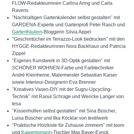
FLOW-Redakteurinnen Carlina Aring und Carla
Ravens
"Nachhaltigen Gartenkalender selbst gestalten" mit
GARDENA-Experte und Gartenprofi Peter Rasch und
Gartenfräulein
-Bloggerin Silvia Appel
"Geschirrtücher im Terrazzo-Look bedrucken" mit den
HYGGE-Redakteurinnen Nora Backhaus und Patricia
Zippel
"Eigenes Kunstwerk in 3D-Optik gestalten" mit
SCHÖNER WOHNEN-Farbe und Farbtechniker
André Kleinherne, Malermeister Sebastian Kaiser
sowie Interieur-Designerin Eva Brenner
"Kreatives Vasen-DIY mit der Sugru-Upcycling-
Technik" mit Raoul Schrage und Wencke Langer von
tesa
"Kissenhüllen selbst gestalten" mit Sina Büscher,
Luisa Büscher und Ilka Köcklar von textilwerk
"Praktische Holzkiste für Zuhause zimmern" mit toom
und
Kawentsmann
-Tischler Max Bayer-Eynck