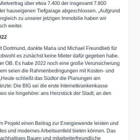
 Mietvertrag über etwa 7.400 der insgesamt 7.800
n der hauseigenen Tiefgarage abgeschlossen. „Aufgrund
ergleich zu unserer jetzigen Immobilie haben wir
sch weiter.
022
 Dortmund, dankte Maria und Michael Freundlieb für
obwohl es zunächst keine Mieter dafür gegeben habe.
 der OB. Es habe 2022 noch eine große Verunsicherung
udem seien die Rahmenbedingungen mit Kosten- und
„Heute schließt das Südtor die Planungen am
zte: Die BIG sei die erste Internetkrankenkasse
wo sie hingehöre: ans Herzstück der Stadt, an den
sem Projekt einen Beitrag zur Energiewende leisten und
ndes und modernes Arbeitsumfeld bieten können. Das
nachhaltiges Bauen und mitarbeiterfreundliche