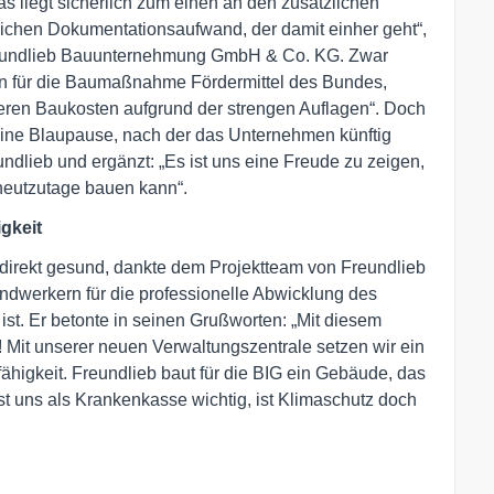
as liegt sicherlich zum einen an den zusätzlichen
ichen Dokumentationsaufwand, der damit einher geht“,
Freundlieb Bauunternehmung GmbH & Co. KG. Zwar
gen für die Baumaßnahme Fördermittel des Bundes,
heren Baukosten aufgrund der strengen Auflagen“. Doch
 eine Blaupause, nach der das Unternehmen künftig
ndlieb und ergänzt: „Es ist uns eine Freude zu zeigen,
heutzutage bauen kann“.
gkeit
 direkt gesund, dankte dem Projektteam von Freundlieb
ndwerkern für die professionelle Abwicklung des
ist. Er betonte in seinen Grußworten: „Mit diesem
 Mit unserer neuen Verwaltungszentrale setzen wir ein
fähigkeit. Freundlieb baut für die BIG ein Gebäude, das
ist uns als Krankenkasse wichtig, ist Klimaschutz doch