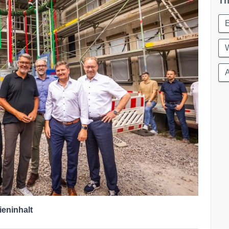
Th
W
A
ieninhalt