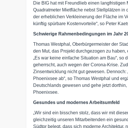
Die BIG hat mit Freundlieb einen langfristigen
Quadratmeter Mietfläche nebst Stellplätzen i
der erheblichen Verkleinerung der Fläche im V
künftig spürbare Kostenvorteile“, so Peter Kaet
Schwierige Rahmenbedingungen im Jahr 2
Thomas Westphal, Oberbürgermeister der Stadt
den Mut, das Projekt durchgezogen zu haben, 
„Es war keine einfache Situation am Bau“, so
geherrscht, auch wegen der Corona-Krise. Z
Zinsentwicklung nicht gut gewesen. Dennoch: 
Phoenixsee ab“, so Thomas Westphal und ergän
Deutschlands gewesen und gehe jetzt dorthin, 
Phoenixsee.
Gesundes und modernes Arbeitsumfeld
„Wir sind ein bisschen stolz, dass wir mit die
gleichzeitig unseren Mitarbeitenden ein gesu
Südtor belegt, dass sich moderne Architektur, 