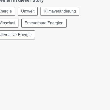
emen in dieser Story
Energie
Umwelt
Klimaveränderung
irtschaft
Erneuerbare Energien
lternative-Energie