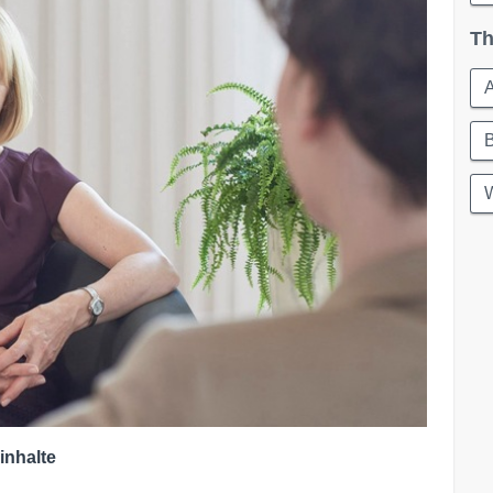
Th
A
W
inhalte