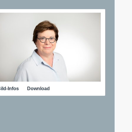
ild-Infos
Download