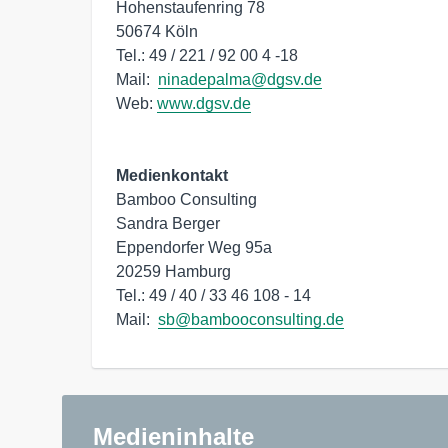
Hohenstaufenring 78

50674 Köln 

Tel.: 49 / 221 / 92 00 4 -18

Mail:  
ninadepalma@dgsv.de
Web: 
www.dgsv.de
Medienkontakt
Bamboo Consulting

Sandra Berger

Eppendorfer Weg 95a

20259 Hamburg

Tel.: 49 / 40 / 33 46 108 - 14

Mail:  
sb@bambooconsulting.de
Medieninhalte