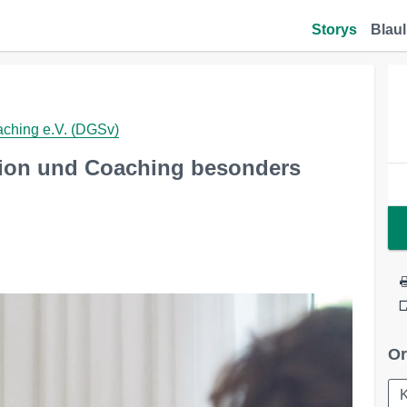
Storys
Blaul
aching e.V. (DGSv)
sion und Coaching besonders
Or