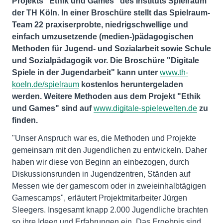
Projekts "Ethik und Games" des Instituts Spielraum
der TH Köln. In einer Broschüre stellt das Spielraum-
Team 22 praxiserprobte, niedrigschwellige und
einfach umzusetzende (medien-)pädagogischen
Methoden für Jugend- und Sozialarbeit sowie Schule
und Sozialpädagogik vor. Die Broschüre "Digitale
Spiele in der Jugendarbeit" kann unter
www.th-
koeln.de/spielraum
kostenlos heruntergeladen
werden. Weitere Methoden aus dem Projekt "Ethik
und Games" sind auf
www.digitale-spielewelten.de
zu
finden.
"Unser Anspruch war es, die Methoden und Projekte
gemeinsam mit den Jugendlichen zu entwickeln. Daher
haben wir diese von Beginn an einbezogen, durch
Diskussionsrunden in Jugendzentren, Ständen auf
Messen wie der gamescom oder in zweieinhalbtägigen
Gamescamps", erläutert Projektmitarbeiter Jürgen
Sleegers. Insgesamt knapp 2.000 Jugendliche brachten
so ihre Ideen und Erfahrungen ein. Das Ergebnis sind