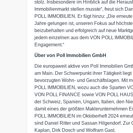
stolz. Insbesondere im Hinblick auf die Herau
Immobilienmarkt stellen musste“, freut sich Da
POLL IMMOBILIEN. Er fügt hinzu: „Die erneute
Jahre gelungen ist, unseren Fokus auf höchste
beizubehalten und erfolgreich auf neue Markt
jedem einzelnen aus dem VON POLL IMMOBILIE
Engagement.“
Über von Poll Immobilien GmbH
Die europaweit aktive von Poll Immobilien Gm
am Main. Der Schwerpunkt ihrer Tätigkeit liegt
bevorzugten Wohn- und Geschäftslagen. Mit m
POLL IMMOBILIEN, wozu auch die Sparten
VON POLL FINANCE sowie VON POLL HAUSVE
der Schweiz, Spanien, Ungarn, Italien, den Ni
damit eines der größten Maklerunternehmen 
POLL IMMOBILIEN im Oktoberheft 2024 erneut 
sind Daniel Ritter und Sassan Hilgendorf. Zur
Kaplan, Dirk Dosch und Wolfram Gast.