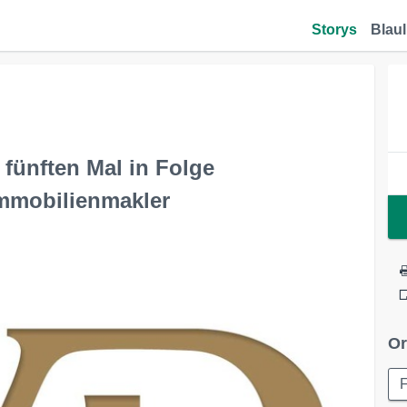
Storys
Blaul
ünften Mal in Folge
Immobilienmakler
Or
F