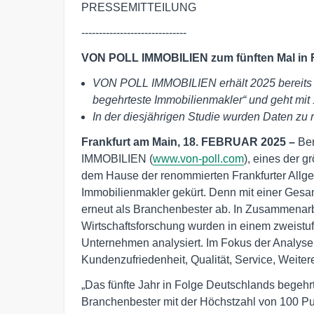
PRESSEMITTEILUNG
------------------------------
VON POLL IMMOBILIEN zum fünften Mal in F
VON POLL IMMOBILIEN erhält 2025 bereits 
begehrteste Immobilienmakler“ und geht mit
In der diesjährigen Studie wurden Daten zu
Frankfurt am Main, 18. FEBRUAR 2025 –
Ber
IMMOBILIEN (
www.von-poll.com
), eines der g
dem Hause der renommierten Frankfurter Allg
Immobilienmakler gekürt. Denn mit einer Ges
erneut als Branchenbester ab. In Zusammenarb
Wirtschaftsforschung wurden in einem zweistu
Unternehmen analysiert. Im Fokus der Analyse s
Kundenzufriedenheit, Qualität, Service, Weite
„Das fünfte Jahr in Folge Deutschlands begehrt
Branchenbester mit der Höchstzahl von 100 P