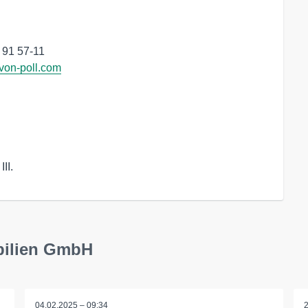
 91 57-11

on-poll.com
II.
bilien GmbH
04.02.2025 – 09:34