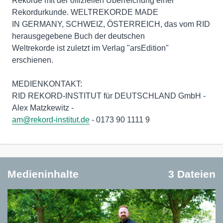
Rekorde mit der offiziellen Überreichung einer
Rekordurkunde. WELTREKORDE MADE
IN GERMANY, SCHWEIZ, ÖSTERREICH, das vom RID
herausgegebene Buch der deutschen
Weltrekorde ist zuletzt im Verlag "arsEdition"
erschienen.
MEDIENKONTAKT:
RID REKORD-INSTITUT für DEUTSCHLAND GmbH -
am@rekord-institut.de
- 0173 90 1111 9
Medieninhalte
3 Dateien