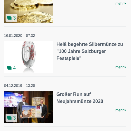
mehr
3
16.01.2020 – 07:32
Heiß begehrte Silbermünze zu
"100 Jahre Salzburger
Festspiele"
mehr
4
04.12.2019 – 13:28
Großer Run auf
Neujahrsmünze 2020
mehr
3