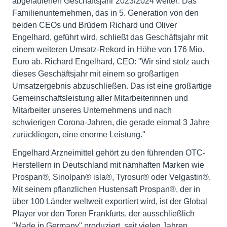
abgelaufenen Geschäftsjahr 2023/2024 weiter: Das
Familienunternehmen, das in 5. Generation von den
beiden CEOs und Brüdern Richard und Oliver
Engelhard, geführt wird, schließt das Geschäftsjahr mit
einem weiteren Umsatz-Rekord in Höhe von 176 Mio.
Euro ab. Richard Engelhard, CEO: "Wir sind stolz auch
dieses Geschäftsjahr mit einem so großartigen
Umsatzergebnis abzuschließen. Das ist eine großartige
Gemeinschaftsleistung aller Mitarbeiterinnen und
Mitarbeiter unseres Unternehmens und nach
schwierigen Corona-Jahren, die gerade einmal 3 Jahre
zurückliegen, eine enorme Leistung."
Engelhard Arzneimittel gehört zu den führenden OTC-
Herstellern in Deutschland mit namhaften Marken wie
Prospan®, Sinolpan® isla®, Tyrosur® oder Velgastin®.
Mit seinem pflanzlichen Hustensaft Prospan®, der in
über 100 Länder weltweit exportiert wird, ist der Global
Player vor den Toren Frankfurts, der ausschließlich
"Made in Germany" produziert, seit vielen Jahren