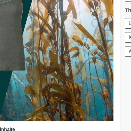
Th
W
inhalte