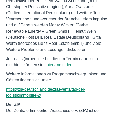
Perspektive der Politik ein. Sarina Schekahn (JLL),
Christopher Priessnitz (Logicor), Anna Owczarek
(Colliers International Deutschland) und weitere Top-
Vertreterinnen und -vertreter der Branche liefern Impulse
und auf Panels werden Moritz Wickert (Garbe
Renewable Energy – Green GmbH), Helmut Weih
(Deutsche Post DHL Real Estate Deutschland), Gitta
Werth (Mercedes-Benz Real Estate GmbH) und viele
Weitere Probleme und Lösungen diskutieren.
Journalist(inn)en, die bei diesem Termin dabei sein
möchten, können sich
hier anmelden
.
Weitere Informationen zu Programmschwerpunkten und
Gästen finden sich unter:
https://zia-deutschland.de/ziaevents/tag-der-
logistikimmobilie-2/
Der ZIA
Der Zentrale Immobilien Ausschuss e.V. (ZIA) ist der