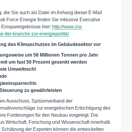
, die Sie auch als Datei im Anhang dieser E-Mail
ask Force Energie finden Sie inklusive Executive
 Einsparergebnisse hier:
http://www.zia-
e-der-branche-zur-energiepolitik/
erung des Klimaschutzes im Gebäudesektor vor
gsweise um 56 Millionen Tonnen pro Jahr 
mit um fast 50 Prozent gesenkt werden
este Umweltrecht
ude
ieeinsparrechts
 Steuerung zu gewährleisten
lien Ausschuss, Spitzenverband der
ernativvorschläge zur energetischen Ertüchtigung des
re Forderungen für den Neubau vorgelegt. Die
 Wirtschaft, Forschung und Wissenschaft innerhalb
ut Schätzung der Experten können die entwickelten