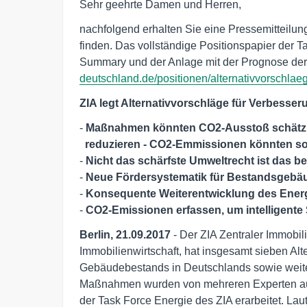
Sehr geehrte Damen und Herren,
nachfolgend erhalten Sie eine Pressemitteilung
finden. Das vollständige Positionspapier der T
Summary und der Anlage mit der Prognose der
deutschland.de/positionen/alternativvorschlaeg
ZIA legt Alternativvorschläge für Verbess
- 
Maßnahmen könnten CO2-Ausstoß schätzun
reduzieren - CO2-Emmissionen könnten so
- 
Nicht das schärfste Umweltrecht ist das b
- 
Neue Fördersystematik für Bestandsgebä
- 
Konsequente Weiterentwicklung des Energ
- 
CO2-Emissionen erfassen, um intelligente
Berlin, 21.09.2017
- Der ZIA Zentraler Immobi
Immobilienwirtschaft, hat insgesamt sieben Alt
Gebäudebestands in Deutschlands sowie weite
Maßnahmen wurden von mehreren Experten aus
der Task Force Energie des ZIA erarbeitet. La