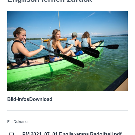
Bild-Infos
Download
Ein Dokument
PM 2021_07_01 Englis~amps Radolfzell.pdf