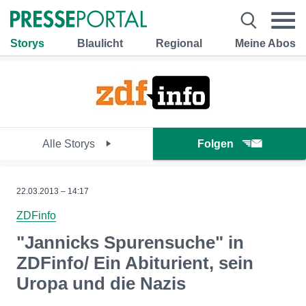
Storys
Blaulicht
Regional
Meine Abos
Alle Storys
Folgen
22.03.2013 – 14:17
ZDFinfo
"Jannicks Spurensuche" in
ZDFinfo/ Ein Abiturient, sein
Uropa und die Nazis