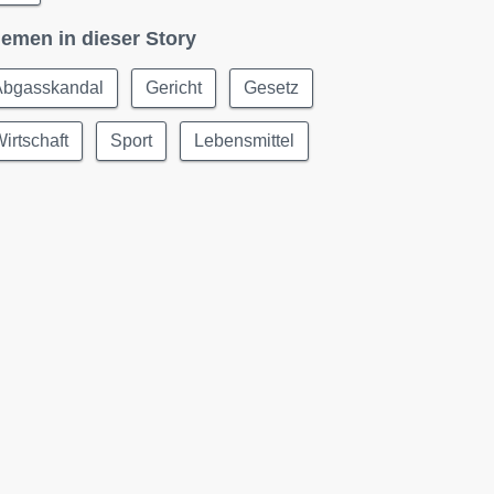
emen in dieser Story
Abgasskandal
Gericht
Gesetz
irtschaft
Sport
Lebensmittel