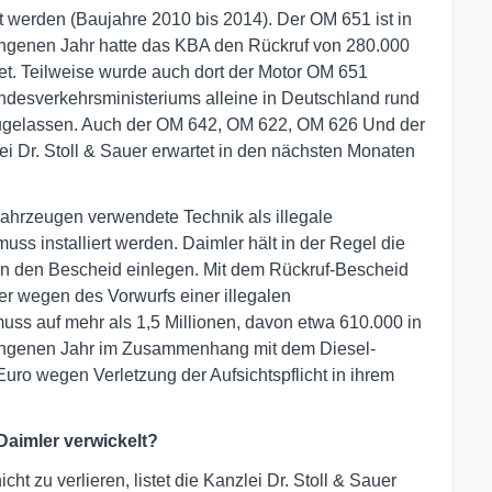
 werden (Baujahre 2010 bis 2014). Der OM 651 ist in
angenen Jahr hatte das KBA den Rückruf von 280.000
t. Teilweise wurde auch dort der Motor OM 651
desverkehrsministeriums alleine in Deutschland rund
zugelassen. Auch der OM 642, OM 622, OM 626 Und der
i Dr. Stoll & Sauer erwartet in den nächsten Monaten
Fahrzeugen verwendete Technik als illegale
uss installiert werden. Daimler hält in der Regel die
en den Bescheid einlegen. Mit dem Rückruf-Bescheid
er wegen des Vorwurfs einer illegalen
uss auf mehr als 1,5 Millionen, davon etwa 610.000 in
angenen Jahr im Zusammenhang mit dem Diesel-
ro wegen Verletzung der Aufsichtspflicht in ihrem
aimler verwickelt?
ht zu verlieren, listet die Kanzlei Dr. Stoll & Sauer