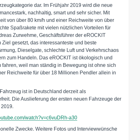
rzeugkategorie dar. Im Frühjahr 2019 wird die neue
ncestark, nachhaltig, smart und sehr sicher. Mit
it von über 80 km/h und einer Reichweite von über
hte Spaßrakete mit vielen nützlichen Vorteilen für
ndreas Zurwehme, Geschäftsführer der eROCKIT
Ziel gesetzt, das interessanteste und beste
ärmung, Dieselgate, schlechte Luft und Verkehrschaos
ern zum Handeln. Das eROCKIT ist ökologisch und
 fahren, weil man ständig in Bewegung ist ohne sich
r Reichweite für über 18 Millionen Pendler allein in
Fahrzeug ist in Deutschland derzeit als
freit. Die Auslieferung der ersten neuen Fahrzeuge der
 2019.
youtube.com/watch?v=c6vuDRh-a30
ktionelle Zwecke. Weitere Fotos und Interviewwünsche