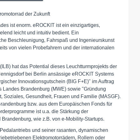
romotorrad der Zukunft
des ist enorm. eROCKIT ist ein einzigartiges,
lend leicht und intuitiv bedient. Ein
sche Beschleunigung, Fahrspaß und Ingenieurskunst
s von vielen Probefahrern und der internationalen
ILB) hat das Potential dieses Leuchtturmprojekts der
in Hennigsdorf bei Berlin ansässige eROCKIT Systems
scher Innovationsgutschein (BIG F+E)" im Auftrag
 des Landes Brandenburg (MWE) sowie "Gründung
eit, Soziales, Gesundheit, Frauen und Familie (MASGF).
 Brandenburg bzw. aus dem Europäischen Fonds für
rderprogramme ist u.a. die Stärkung der
Brandenburg, wie z.B. von e-Mobility-Startups.
Pedalantriebs und seiner rasanten, dynamischen
iebetriebenen Elektromotorrädern, Rollern oder