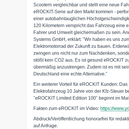
Scootern vergleichbar und stellt eine neue Fah
eROCKIT-Serie auf den Markt kommen - performa
einer autobahntauglichen Höchstgeschwindigke
120 Kilometern verspricht das Fahrzeug eine ec
Fahrer und Umwelt gleichermaßen zu sein. A
Systems GmbH, erklärt: "Wir haben es uns zum 
Elektromotorrad der Zukunft zu bauen. Erderw
zwingen uns nicht nur zum Nachdenken, sond
stößt kein CO2 aus. Es ist gesund eROCKIT zu
übermäßig anzustrengen. Zudem ist es mit seine
Deutschland eine echte Alternative."
Ein weiterer Vorteil für eROCKIT Kunden: Das 
Elektrofahrzeug 10 Jahre von der Kfz-Steuer be
"eROCKIT Limited Edition 100" beginnt im Mai
Fakten zum eROCKIT im Video:
https://www.
Abdruck/Veröffentlichung honorarfrei für reda
auf Anfrage.