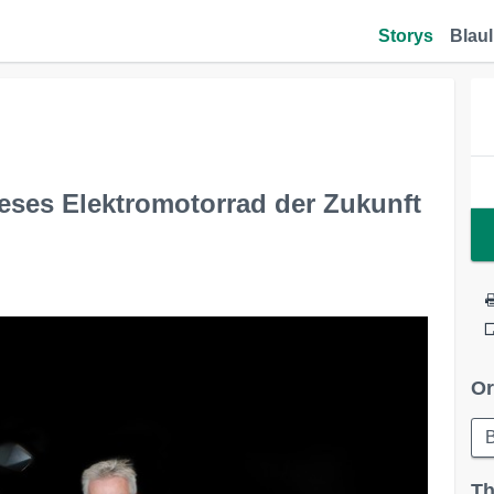
Storys
Blaul
eses Elektromotorrad der Zukunft
Or
B
Th