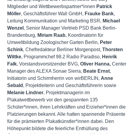
Mitglieder und Wettbewerbspartner*innen
Patrick
Möller
, Geschäftsführer Wall GmbH,
Frauke Bank
,
Leitung Kommunikation und Marketing BSR,
Michael
Wenzel
, Senior Manager Vertrieb PSD Bank Berlin-
Brandenburg,
Miriam Raab
, Koordinatorin für
Umweltbildung Zoologischer Garten Berlin,
Peter
Schink
, Chefredakteur Berliner Morgenpost,
Thorsten
Wittke
, Programmchef 98.2 Radio Paradiso,
Henrik
Falk
, Vorstandsvorsitzender BVG,
Oliver Hanna,
Center
Manager des ALEXA Sonae Sierra,
Beate Ernst
,
Initiatorin und Schirmherrin von wirBERLIN,
Anne
Sebald
, Projektleiterin und Geschäftsführerin sowie
Melanie Lindner
, Projektmanagerin im
Plakatwettbewerb vor den gespannten 135
Schüler*innen, ihren Lehrkräften und Erzieher*innen die
Platzierungen bekannt. Alle hatten spannende Präsente
für die prämierten Plakatkünstler*innen dabei. Den
Höhepunkt bildete die feierliche Enthüllung des