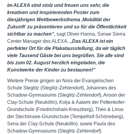
im ALEXA sind stolz und freuen uns sehr, die
kreativen und inspirierenden Poster zum
diesjährigen Wettbewerbsthema ‚Mobilität der
Zukunft‘ zu präsentieren und so für die Öffentlichkeit
sichtbar zu machen“,
sagt Oliver Hanna, Sonae Sierra
Center Manager des ALEXA
.
„Das ALEXA ist ein
perfekter Ort für die Plakatausstellung, da wir täglich
viele Tausend Gäste bei uns begrüßen. Sie alle sind
bis zum 02. August herzlich eingeladen, die
Kunstwerke der Kinder zu bestaunen!“
Weitere Preise gingen an Nora der Evangelischen
Schule Steglitz (Steglitz-Zehlendorf), Johannes des
Schadow-Gymnasiums (Steglitz-Zehlendorf), Anson der
Clay-Schule (Neukölln), Kolja & Aatami der Pettenkofer-
Grundschule (Friedrichshain-Kreuzberg), Theo & Linus
der Stechlinsee-Grundschule (Tempelhof-Schöneberg),
Sena der Clay-Schule (Neukölln), sowie Paula des
Schadow-Gymnasiums (Steglitz-Zehlendorf).