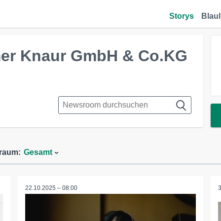
Storys
Blaul
mer Knaur GmbH & Co.KG
traum:
Gesamt
22.10.2025 – 08:00