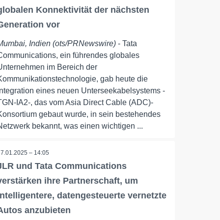
globalen Konnektivität der nächsten
Generation vor
Mumbai, Indien (ots/PRNewswire)
- Tata
Communications, ein führendes globales
Unternehmen im Bereich der
Kommunikationstechnologie, gab heute die
Integration eines neuen Unterseekabelsystems -
TGN-IA2-, das vom Asia Direct Cable (ADC)-
Konsortium gebaut wurde, in sein bestehendes
Netzwerk bekannt, was einen wichtigen ...
17.01.2025 – 14:05
JLR und Tata Communications
verstärken ihre Partnerschaft, um
intelligentere, datengesteuerte vernetzte
Autos anzubieten