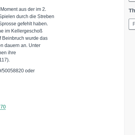
Moment aus der im 2.  

Th
ielen durch die Streben 

P
ne im Kellergeschoß  

 Beinbruch wurde das 

en dauern an. Unter 

en ihre 

117).
9/50058820 oder  

970