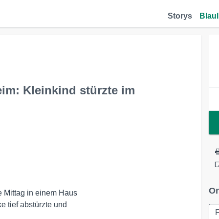
Storys
Blaul
im: Kleinkind stürzte im
Or
 Mittag in einem Haus 

tief abstürzte und 

F