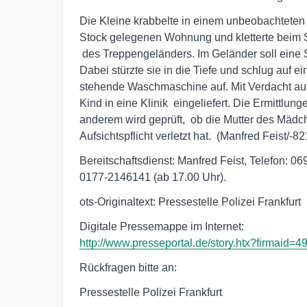
Die Kleine krabbelte in einem unbeobachteten 
Stock gelegenen Wohnung und kletterte beim Sp
 des Treppengeländers. Im Geländer soll eine Sprosse gefehlt haben.  

Dabei stürzte sie in die Tiefe und schlug auf ei
stehende Waschmaschine auf. Mit Verdacht auf
Kind in eine Klinik  eingeliefert. Die Ermittlung
anderem wird geprüft,  ob die Mutter des Mädch
Aufsichtspflicht verletzt hat.  (Manfred Feist/-82
Bereitschaftsdienst: Manfred Feist, Telefon: 06
0177-2146141 (ab 17.00 Uhr).
ots-Originaltext: Pressestelle Polizei Frankfurt
http://www.presseportal.de/story.htx?firmaid=4
Rückfragen bitte an:
Pressestelle Polizei Frankfurt