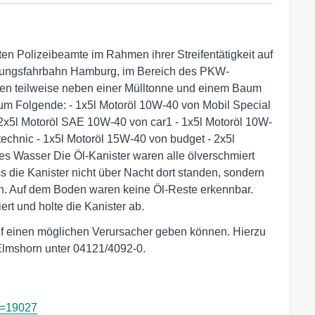
en Polizeibeamte im Rahmen ihrer Streifentätigkeit auf
htungsfahrbahn Hamburg, im Bereich des PKW-
rden teilweise neben einer Mülltonne und einem Baum
h um Folgende: - 1x5l Motoröl 10W-40 von Mobil Special
 2x5l Motoröl SAE 10W-40 von car1 - 1x5l Motoröl 10W-
technic - 1x5l Motoröl 15W-40 von budget - 2x5l
rtes Wasser Die Öl-Kanister waren alle ölverschmiert
die Kanister nicht über Nacht dort standen, sondern
n. Auf dem Boden waren keine Öl-Reste erkennbar.
rt und holte die Kanister ab.
uf einen möglichen Verursacher geben können. Hierzu
 Elmshorn unter 04121/4092-0.
id=19027