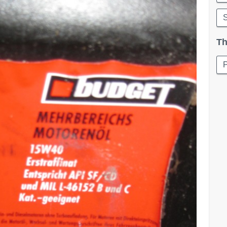
S
Th
P