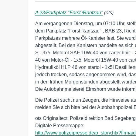
A 23/Parkplatz "Forst /Rantzau"
(ots)
Am vergangenen Dienstag, um 07:10 Uhr, stellt
dem Parkplatz "Forst Rantzau" , BAB 23, Ric
Parkplatzes mehrere Öl-Kanister fest. Sie wu
abgestellt. Bei den Kanistern handelte es sic
S - 3x5l Motoröl SAE 10W-40 von cartechnic -
40 von Motor-Öl - 1x5l Motoröl 15W-40 von car
Hydrauliköl HLP 46 von startol - 1x5l Destillie
jedoch trocken, sodass angenommen wird, dass 
in den frühen Morgenstunden abgestellt wurde
Die Autobahnmeisterei Elmshorn wurde informie
Die Polizei sucht nun Zeugen, die Hinweise a
melden Sie sich bitte bei der Autobahnpolizei
ots Originaltext: Polizeidirektion Bad Segeberg

http://www.polizeipresse.de/p_story.htx?firma