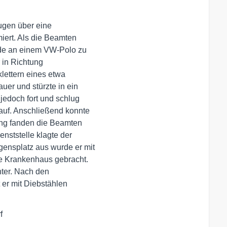
gen über eine 

ert. Als die Beamten 

ade an einem VW-Polo zu 

 in Richtung 

ettern eines etwa 

er und stürzte in ein 

edoch fort und schlug 

uf. Anschließend konnte 

g fanden die Beamten 

nststelle klagte der 

nsplatz aus wurde er mit 

 Krankenhaus gebracht. 

ter. Nach den 

er mit Diebstählen 

f