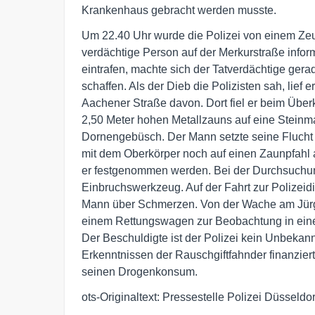
Krankenhaus gebracht werden musste.
Um 22.40 Uhr wurde die Polizei von einem Zeu
verdächtige Person auf der Merkurstraße informi
eintrafen, machte sich der Tatverdächtige ger
schaffen. Als der Dieb die Polizisten sah, lief er
Aachener Straße davon. Dort fiel er beim Überkl
2,50 Meter hohen Metallzauns auf eine Steinmau
Dornengebüsch. Der Mann setzte seine Flucht j
mit dem Oberkörper noch auf einen Zaunpfahl a
er festgenommen werden. Bei der Durchsuchun
Einbruchswerkzeug. Auf der Fahrt zur Polizeidie
Mann über Schmerzen. Von der Wache am Jürge
einem Rettungswagen zur Beobachtung in eine
Der Beschuldigte ist der Polizei kein Unbekann
Erkenntnissen der Rauschgiftfahnder finanziert 
seinen Drogenkonsum.
ots-Originaltext: Pressestelle Polizei Düsseldor