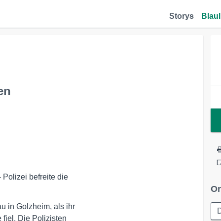
Storys
Blaul
en
olizei befreite die 

Or
 in Golzheim, als ihr 

D
iel. Die Polizisten 
