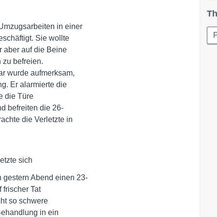
Th
Umzugsarbeiten in einer 

P
häftigt. Sie wollte 

 aber auf die Beine 

 zu befreien. 

bar wurde aufmerksam, 

. Er alarmierte die 

 die Türe 

 befreiten die 26- 

hte die Verletzte in 

letzte sich
 gestern Abend einen 23- 

rischer Tat 

ht so schwere 

ehandlung in ein 
