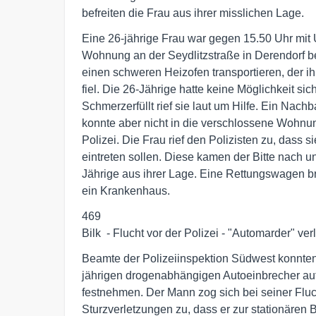
befreiten die Frau aus ihrer misslichen Lage.
Eine 26-jährige Frau war gegen 15.50 Uhr mit 
Wohnung an der Seydlitzstraße in Derendorf besc
einen schweren Heizofen transportieren, der ihr
fiel. Die 26-Jährige hatte keine Möglichkeit sich
Schmerzerfüllt rief sie laut um Hilfe. Ein Nach
konnte aber nicht in die verschlossene Wohnung
Polizei. Die Frau rief den Polizisten zu, dass sie
eintreten sollen. Diese kamen der Bitte nach und
Jährige aus ihrer Lage. Eine Rettungswagen brac
ein Krankenhaus.
469

Bilk  - Flucht vor der Polizei - "Automarder" ver
Beamte der Polizeiinspektion Südwest konnten
jährigen drogenabhängigen Autoeinbrecher auf f
festnehmen. Der Mann zog sich bei seiner Fluc
Sturzverletzungen zu, dass er zur stationären B