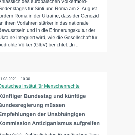
Anlässlich des europäischen Völkermord-
Gedenktages für Sinti und Roma am 2. August
fordern Roma in der Ukraine, dass der Genozid
an ihren Vorfahren stärker in das nationale
Bewusstsein und in die Erinnerungskultur der
Ukraine integriert wird, wie die Gesellschaft für
bedrohte Völker (GfbV) berichtet: „In ...
01.08.2021 – 10:30
Deutsches Institut für Menschenrechte
Künftiger Bundestag und künftige
Bundesregierung müssen
Empfehlungen der Unabhängigen
Kommission Antiziganismus aufgreifen
Berlin (ots)
- Anlässlich des Europäischen Tags