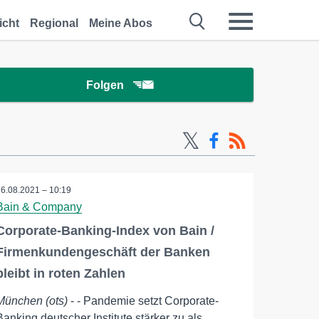
icht
Regional
Meine Abos
Folgen
16.08.2021 – 10:19
Bain & Company
Corporate-Banking-Index von Bain /
Firmenkundengeschäft der Banken
bleibt in roten Zahlen
München (ots)
- - Pandemie setzt Corporate-
Banking deutscher Institute stärker zu als