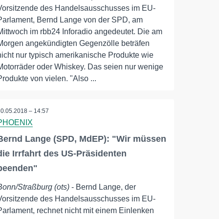
Vorsitzende des Handelsausschusses im EU-
Parlament, Bernd Lange von der SPD, am
Mittwoch im rbb24 Inforadio angedeutet. Die am
Morgen angekündigten Gegenzölle beträfen
nicht nur typisch amerikanische Produkte wie
Motorräder oder Whiskey. Das seien nur wenige
Produkte von vielen. "Also ...
30.05.2018 – 14:57
PHOENIX
Bernd Lange (SPD, MdEP): "Wir müssen
die Irrfahrt des US-Präsidenten
beenden"
Bonn/Straßburg (ots)
- Bernd Lange, der
Vorsitzende des Handelsausschusses im EU-
Parlament, rechnet nicht mit einem Einlenken