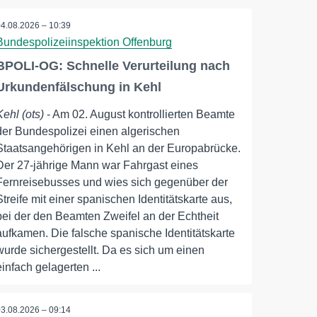
04.08.2026 – 10:39
Bundespolizeiinspektion Offenburg
BPOLI-OG: Schnelle Verurteilung nach
Urkundenfälschung in Kehl
Kehl (ots)
- Am 02. August kontrollierten Beamte
der Bundespolizei einen algerischen
Staatsangehörigen in Kehl an der Europabrücke.
Der 27-jährige Mann war Fahrgast eines
Fernreisebusses und wies sich gegenüber der
Streife mit einer spanischen Identitätskarte aus,
bei der den Beamten Zweifel an der Echtheit
aufkamen. Die falsche spanische Identitätskarte
wurde sichergestellt. Da es sich um einen
einfach gelagerten ...
03.08.2026 – 09:14