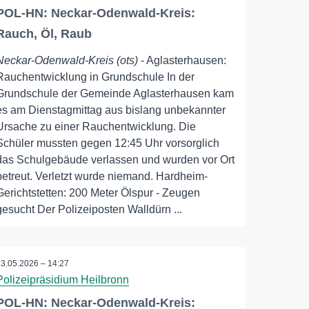
POL-HN: Neckar-Odenwald-Kreis:
Rauch, Öl, Raub
Neckar-Odenwald-Kreis (ots)
- Aglasterhausen:
Rauchentwicklung in Grundschule In der
Grundschule der Gemeinde Aglasterhausen kam
es am Dienstagmittag aus bislang unbekannter
Ursache zu einer Rauchentwicklung. Die
Schüler mussten gegen 12:45 Uhr vorsorglich
das Schulgebäude verlassen und wurden vor Ort
betreut. Verletzt wurde niemand. Hardheim-
Gerichtstetten: 200 Meter Ölspur - Zeugen
gesucht Der Polizeiposten Walldürn ...
13.05.2026 – 14:27
Polizeipräsidium Heilbronn
POL-HN: Neckar-Odenwald-Kreis: