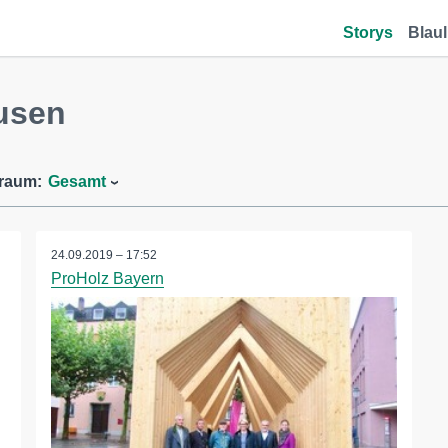
Storys
Blaul
usen
traum:
Gesamt
24.09.2019 – 17:52
ProHolz Bayern
n