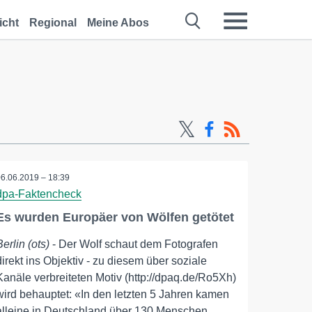
icht
Regional
Meine Abos
06.06.2019 – 18:39
dpa-Faktencheck
Es wurden Europäer von Wölfen getötet
Berlin (ots)
- Der Wolf schaut dem Fotografen
direkt ins Objektiv - zu diesem über soziale
Kanäle verbreiteten Motiv (http://dpaq.de/Ro5Xh)
wird behauptet: «In den letzten 5 Jahren kamen
alleine in Deutschland über 130 Menschen