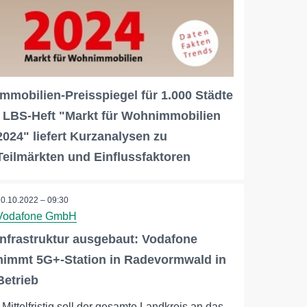
Immobilien-Preisspiegel für 1.000 Städte
/ LBS-Heft "Markt für Wohnimmobilien
2024" liefert Kurzanalysen zu
Teilmärkten und Einflussfaktoren
20.10.2022 – 09:30
Vodafone GmbH
Infrastruktur ausgebaut: Vodafone
nimmt 5G+-Station in Radevormwald in
Betrieb
- Mittelfristig soll der gesamte Landkreis an das