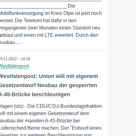
_________________________ Die
Mobilfunkversorgung im Kreis Olpe ist jetzt noch
besser. Die Telekom hat dafür in den
vergangenen zwei Monaten einen Standort neu
gebaut und einen mit LTE erweitert. Durch den
Ausbau ...
29.11.2022 – 18:16
Westfalenpost
Westfalenpost: Union will mit eigenem
Gesetzentwurf Neubau der gesperrten
A-45-Brücke beschleunigen
Hagen (ots)
- Die CDU/CSU-Bundestagsfraktion
will mit einem eigenen Gesetzentwurf dem
Neubau der maroden A-45-Brücke bei
Lüdenscheid Beine machen. Der "Entwurf eines
Gesetzes zur weiteren Beschleunigung von