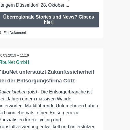
steigern Düsseldorf, 28. Oktober ...
Überregionale Stories und News? Gibt es
hier!
Ein Dokument
20.03.2019 – 11:19
FibuNet GmbH
FibuNet unterstützt Zukunftssicherheit
bei der Entsorgungsfirma Götz
Kaltenkirchen (ots)
- Die Entsorgerbranche ist
seit Jahren einem massiven Wandel
unterworfen. Marktführende Unternehmen haben
sich von ehemals reinen Entsorgern zu
Spezialisten für Recycling und
Rohstoffverwertung entwickelt und unterstützen