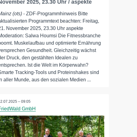
November 2025, 23.30 Uhr / aspekte
Mainz (ots)
- ZDF-Programmhinweis Bitte
aktualisierten Programmtext beachten: Freitag,
21. November 2025, 23.30 Uhr aspekte
Moderation: Salwa Houmsi Die Fitnessbranche
boomt. Muskelaufbau und optimierte Ernährung
versprechen Gesundheit. Gleichzeitig wächst
der Druck, den gestählten Idealen zu
entsprechen. Ist die Welt im Körperwahn?
Smarte Tracking-Tools und Proteinshakes sind
in aller Munde, aus den sozialen Medien ...
02.07.2025 – 09:05
FriedWald GmbH