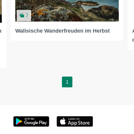
7
n
Walisische Wanderfreuden im Herbst
1