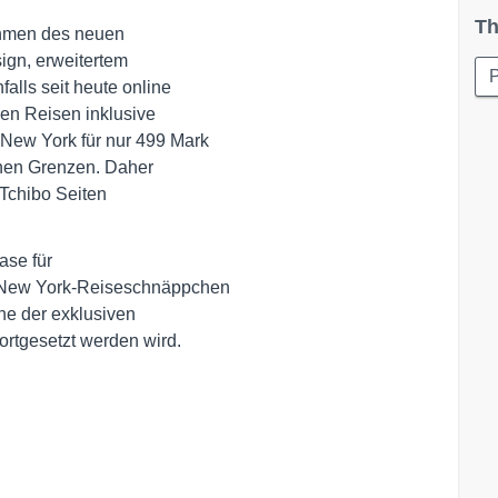
Th
hmen des neuen

ign, erweitertem

alls seit heute online

en Reisen inklusive

ew York für nur 499 Mark

chen Grenzen. Daher

Tchibo Seiten

se für

 New York-Reiseschnäppchen

he der exklusiven

ortgesetzt werden wird.